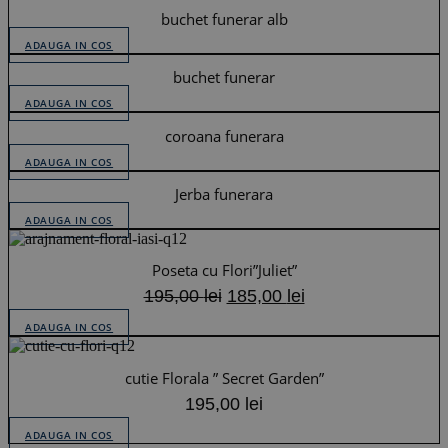
buchet funerar alb
ADAUGA IN COS
buchet funerar
ADAUGA IN COS
coroana funerara
ADAUGA IN COS
Jerba funerara
ADAUGA IN COS
Poseta cu Flori”Juliet”
Prețul
Prețul
195,00
lei
185,00
lei
inițial
curent
ADAUGA IN COS
a
este:
fost:
185,00 lei.
cutie Florala ” Secret Garden”
195,00 lei.
195,00
lei
ADAUGA IN COS