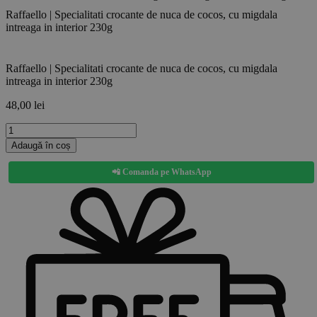
Raffaello | Specialitati crocante de nuca de cocos, cu migdala
intreaga in interior 230g
Raffaello | Specialitati crocante de nuca de cocos, cu migdala
intreaga in interior 230g
48,00
lei
Cantitate
Raffaello
Adaugă în coș
|
Specialitati
📲 Comanda pe WhatsApp
crocante
de
nuca
de
cocos,
cu
migdala
intreaga
in
interior
230g