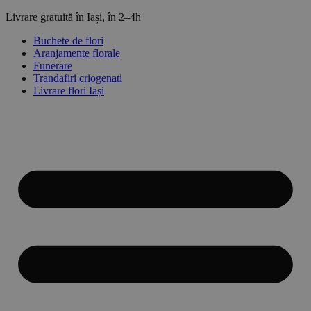
Sari
Livrare gratuită în Iași, în 2–4h
la
Buchete de flori
conținut
Aranjamente florale
Funerare
Trandafiri criogenati
Livrare flori Iași