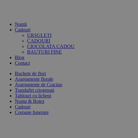
Nuntă
Cadouri
URSULETI
CADOURI
CIOCOLATA CADOU
BAUTURI FINE
Blog
Contact
Buchete de flori
Aranjamente florale
Aranjamente de Craciun
Trandafiri criogenati
Tablouri cu licheni
Nunta & Botez
Cadouri
Coroane funerare